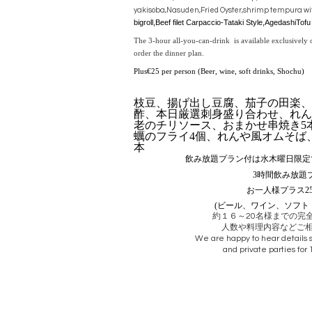
yakisoba,Nasuden,Fried Oyster,
shrimp tempura
wi
bigroll,
Beef filet
Carpaccio-
Tataki Style,
AgedashiTofu
The 3-hour all-you-can-drink is available exclusive
order the dinner plan.
Plus€25 per person (Beer, wine, soft drinks, Shochu)
枝豆、揚げ出し豆腐、茄子の田楽、
酢、本日厳選刺身盛り合わせ、
れん
老のチリソース、おまかせ串焼き5
蠣のフライ4個、れんや風オムそば
本
飲み放題プラン付は水木曜日限定
3時間飲み放題
お一人様プラス2
(ビール、ワイン、ソフト
約１６～20名様までの完
人数や料理内容などご
We are happy to hear details 
and private parties for
水、
木曜