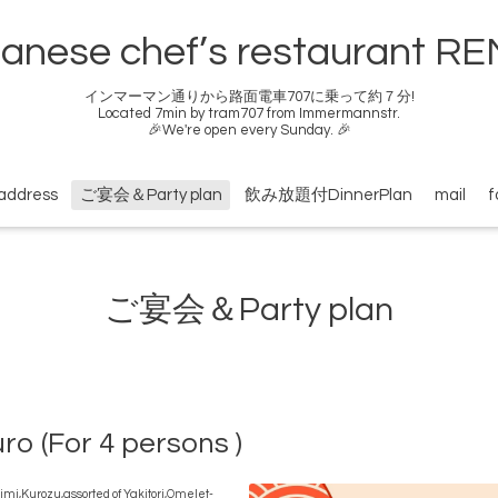
anese chef’s restaurant R
インマーマン通りから路面電車707に乗って約７分!
Located 7min by tram707 from Immermannstr.
🎉We're open every Sunday. 🎉
address
ご宴会＆Party plan
飲み放題付DinnerPlan
mail
f
ご宴会＆Party plan
ro (For 4 persons )
himi,Kurozu,
assorted of Yakitori,
Omelet-