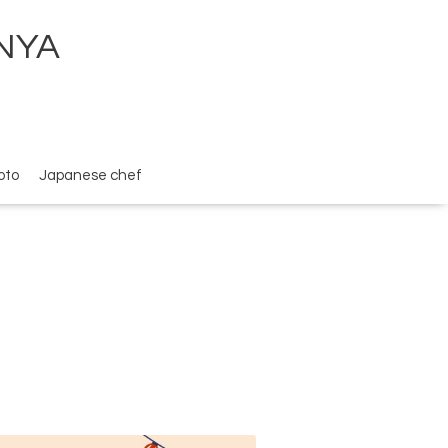
ENYA
oto
Japanese chef