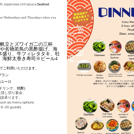
Seafood
th Japanese chili sauce,
ly on Wednesdays and Thursdays when you
帆立とズワイガ二の三杯
や名物若鳥の黒酢揚げ、海
本盛り、
牛フィレタタキ、牡
、海鮮太巻き寿司※ビール4
でご利用いただけます。
プラン
5ユーロ
ドリンク、焼酎)
全貸し切り宴会、
相談承ります。
such as menu options
 16–20 guests.
日限定