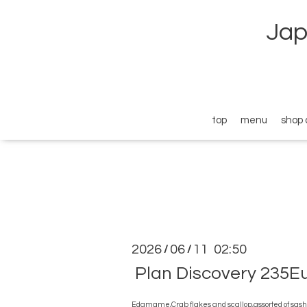
Jap
top
menu
shop 
2026
06
11 02:50
/
/
Plan Discovery 235Eu
Edamame,Crab flakes
and scallop,
assorted of sas