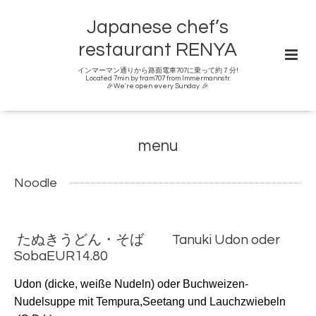
Japanese chef’s
restaurant RENYA
インマーマン通りから路面電車707に乗って約７分!
Located 7min by tram707 from Immermannstr.
🎉We're open every Sunday. 🎉
menu
Noodle
たぬきうどん・そば Tanuki Udon oder
SobaEUR14.80
Udon (dicke, weiße Nudeln) oder Buchweizen-
Nudelsuppe mit
Tempura,
Seetang und Lauchzwiebeln