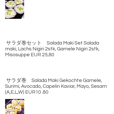
サラダ巻セット Salada Maki Set Salada
maki, Lachs Nigiri 2stk, Garnele Nigiri 2stk,
Misosuppe EUR 25,80
サラダ巻 Salada Maki Gekochte Garnele,
Surimi, Avocado, Capelin Kaviar, Mayo, Sesam
(A,E,L,W) EUR10 .80