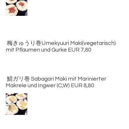
梅きゅうり巻Umekyuuri Maki(vegetarisch)
mit Pflaumen und Gurke EUR 7,80
鯖ガリ巻 Sabagari Maki mit Marinierter
Makrele und Ingwer (C,W) EUR 8,80