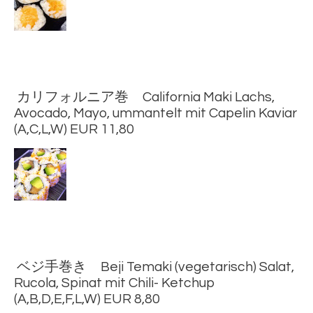
カリフォルニア巻 California Maki Lachs,
Avocado, Mayo, ummantelt mit Capelin Kaviar
(A,C,L,W) EUR 11,80
ベジ手巻き Beji Temaki (vegetarisch) Salat,
Rucola, Spinat mit Chili- Ketchup
(A,B,D,E,F,L,W) EUR 8,80