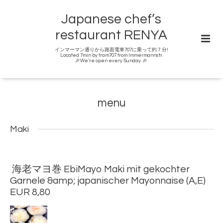
Japanese chef’s
restaurant RENYA
インマーマン通りから路面電車707に乗って約７分!
Located 7min by tram707 from Immermannstr.
🎉We're open every Sunday. 🎉
menu
Maki
海老マヨ巻 EbiMayo Maki mit gekochter
Garnele &amp; japanischer Mayonnaise (A,E)
EUR 8,80