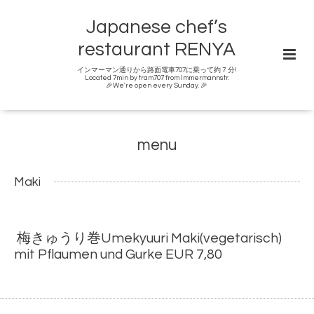
Japanese chef’s
restaurant RENYA
インマーマン通りから路面電車707に乗って約７分!
Located 7min by tram707 from Immermannstr.
🎉We're open every Sunday. 🎉
menu
Maki
梅きゅうり巻Umekyuuri Maki(vegetarisch)
mit Pflaumen und Gurke EUR 7,80