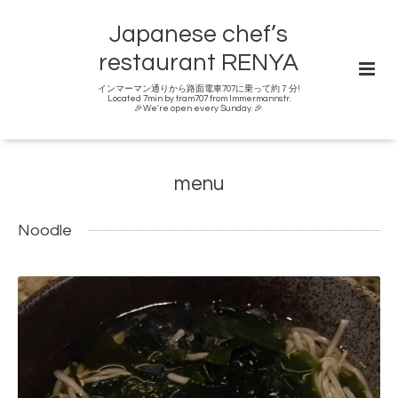
Japanese chef’s
restaurant RENYA
インマーマン通りから路面電車707に乗って約７分!
Located 7min by tram707 from Immermannstr.
🎉We're open every Sunday. 🎉
menu
Noodle