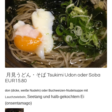
月見うどん・そば Tsukimi Udon oder Soba
EUR15.80
don (dicke, weiße Nudeln) oder
Buchweizen-Nudelsuppe mit
Seetang und halb-gekochtem Ei
Lauchzwiebeln,
(onsentamago)